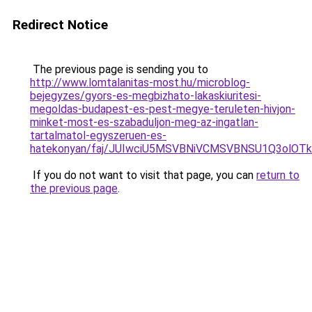
Redirect Notice
The previous page is sending you to
http://www.lomtalanitas-most.hu/microblog-
bejegyzes/gyors-es-megbizhato-lakaskiuritesi-
megoldas-budapest-es-pest-megye-teruleten-hivjon-
minket-most-es-szabaduljon-meg-az-ingatlan-
tartalmatol-egyszeruen-es-
hatekonyan/faj/JUIwciU5MSVBNiVCMSVBNSU1Q3ol
If you do not want to visit that page, you can
return to
the previous page
.